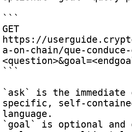
```

GET 
https://userguide.crypt
a-on-chain/que-conduce-
<question>&goal=<endgoal
```

`ask` is the immediate 
specific, self-containe
language.

`goal` is optional and 