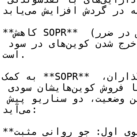
کم به عرضه در گردش افزایش می‌یابد.&#x20;

**کاهش SOPR** به معنای محقق شدن ضرر (فروش در ضرر) 
توسط فعالان بازار یا عدم خرج شدن کوین‌های در سود 
است.

به کمک **SOPR** می‌توان تشخیص داد که سرمایه‌گذاران، 
در یک بازه زمانی مشخص، با فروش کوین‌هایشان سودی 
محقق کرده‌اند یا خیر. در این وضعیت، دو سناریو پیش 
می‌آید:

**سناریوی اول: جو روانی مثبت**
