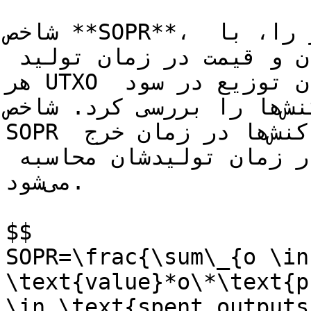
شاخص **SOPR**، نسبت سود کل فعالان بازار را، با 
مقایسه قیمت در زمان خرج شدن و قیمت در زمان تولید 
هر UTXO می‌سنجد. به بیان دیگر، می‌توان توزیع در سود 
بودن یا نبودن خروجی تراکنش‌ها را بررسی کرد. شاخص 
SOPR از تقسیم ارزش دلاری خروجی تراکنش‌ها در زمان خرج 
شدن، به ارزش دلاری آن‌ها در زمان تولیدشان محاسبه 
می‌شود.

$$

SOPR=\frac{\sum\_{o \in 
\text{value}*o\*\text{p
\in \text{spent outputs}}