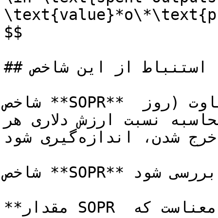
\text{value}*o\*\text{p
$$

## استنباط از این شاخص

شاخص **SOPR** می‌تواند در بازه‌های زمانی متفاوت (روز 
اک)، با محاسبه نسبت ارزش دلاری هر
تولید و ارزش آن در زمان خرج شدن، اندازه‌گیری شود.

شاخص **SOPR** می‌تواند در چارچوب زیر بررسی شود:

**مقدار SOPR بزرگتر از ۱** به این معناست که 