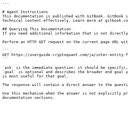
---

# Agent Instructions

This documentation is published with GitBook. GitBook i
technical content effectively. Learn more at gitbook.co
## Querying This Documentation

If you need additional information that is not directly
Perform an HTTP GET request on the current page URL wit
```

GET https://userguide.cryptoquant.com/ja/inter-entity-f
```

`ask` is the immediate question: it should be specific,
`goal` is optional and describes the broader end goal y
is most useful for that goal.

The response will contain a direct answer to the questi
Use this mechanism when the answer is not explicitly pr