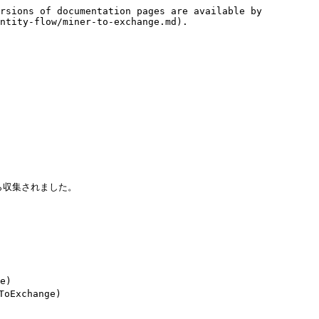
rsions of documentation pages are available by 
ntity-flow/miner-to-exchange.md).

収集されました。

)

Exchange)
