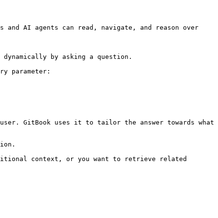
s and AI agents can read, navigate, and reason over 
 dynamically by asking a question.

ry parameter:

user. GitBook uses it to tailor the answer towards what 
ion.

itional context, or you want to retrieve related 