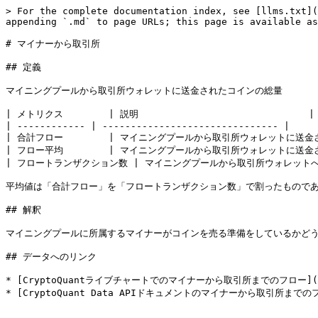
> For the complete documentation index, see [llms.txt](
appending `.md` to page URLs; this page is available as
# マイナーから取引所

## 定義

マイニングプールから取引所ウォレットに送金されたコインの総量

| メトリクス        | 説明                              |

| ------------ | ------------------------------- |

| 合計フロー        | マイニングプールから取引所ウォレットに送金され
| フロー平均        | マイニングプールから取引所ウォレットに送金さ
| フロートランザクション数 | マイニングプールから取引所ウォレットへの
平均値は「合計フロー」を「フロートランザクション数」で割ったものであ
## 解釈

マイニングプールに所属するマイナーがコインを売る準備をしているかどう
## データへのリンク

* [CryptoQuantライブチャートでのマイナーから取引所までのフロー](https://
* [CryptoQuant Data APIドキュメントのマイナーから取引所までのフロー](ht