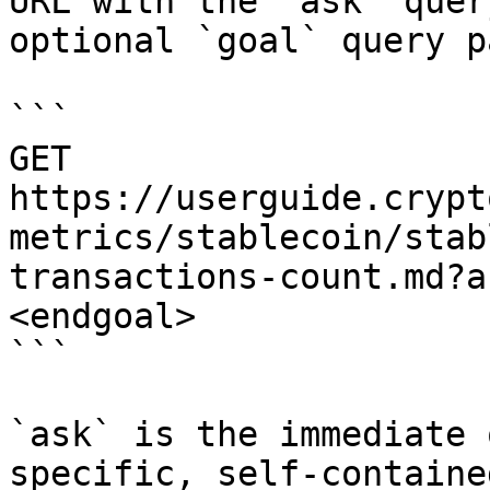
URL with the `ask` quer
optional `goal` query p
```

GET 
https://userguide.crypt
metrics/stablecoin/stab
transactions-count.md?a
<endgoal>

```

`ask` is the immediate 
specific, self-containe