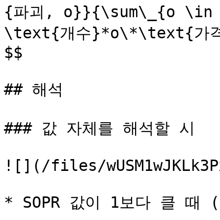
{파괴, o}}{\sum\_{o \in \
\text{개수}*o\*\text{가격
$$

## 해석

### 값 자체를 해석할 시

![](/files/wUSM1wJKLk3P
* SOPR 값이 1보다 클 때 ( S