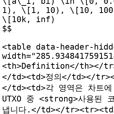
\[a\_i, bi) \in \[0, 0.
1), \[1, 10), \[10, 100
\[10k, inf)

$$

<table data-header-hidd
width="285.934841759151
<th>Definition</th></t
</td><td>정의</td></tr
</td><td>각 영역은 차트
UTXO 중 <strong>사용된 
냅니다.</td></tr><tr><