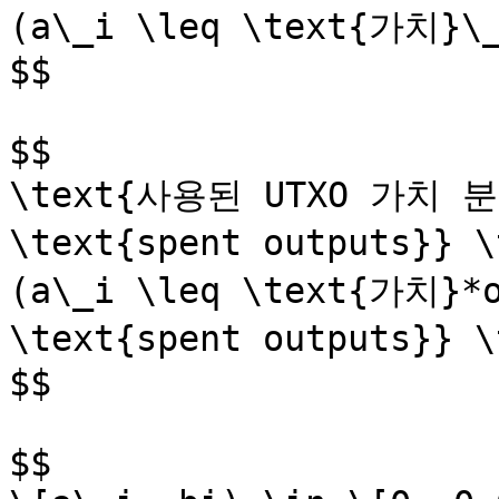
(a\_i \leq \text{가치}\_
$$

$$

\text{사용된 UTXO 가치 분포 
\text{spent outputs}} 
(a\_i \leq \text{가치}*o
\text{spent outputs}} 
$$

$$
