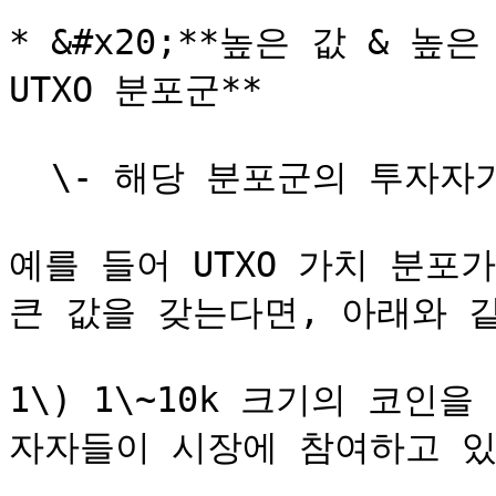
* &#x20;**높은 값 & 높
UTXO 분포군**

  \- 해당 분포군의 투자자가 시장 흐름을 더 많이 대표함

예를 들어 UTXO 가치 분포가
큰 값을 갖는다면, 아래와 같
1\) 1\~10k 크기의 코인
자자들이 시장에 참여하고 있