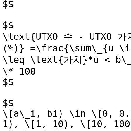
$$

$$

\text{UTXO 수 - UTXO 
(%)} =\frac{\sum\_{u \i
\leq \text{가치}*u < b\_
\* 100

$$

$$

\[a\_i, bi) \in \[0, 0.
1), \[1, 10), \[10, 100