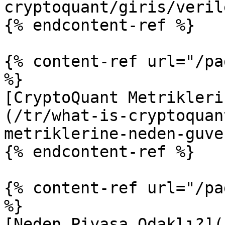
cryptoquant/giris/veril
{% endcontent-ref %}

{% content-ref url="/pa
%}

[CryptoQuant Metrikleri
(/tr/what-is-cryptoquan
metriklerine-neden-guve
{% endcontent-ref %}

{% content-ref url="/pa
%}

[Neden Piyasa Odaklı?](