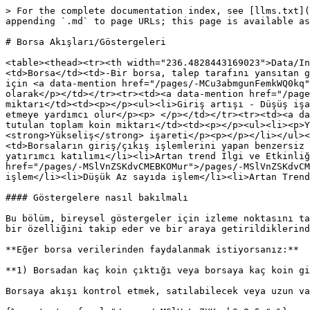
> For the complete documentation index, see [llms.txt](
appending `.md` to page URLs; this page is available as
# Borsa Akışları/Göstergeleri

<table><thead><tr><th width="236.4828443169023">Data/In
<td>Borsa</td><td>-Bir borsa, talep tarafını yansıtan g
için <a data-mention href="/pages/-MCu3abmgunFemkWQ0kq"
olarak</p></td></tr><tr><td><a data-mention href="/page
miktarı</td><td><p></p><ul><li>Giriş artışı - Düşüş işa
etmeye yardımcı olur</p><p> </p></td></tr><tr><td><a da
tutulan toplam koin miktarı</td><td><p></p><ul><li><p>Y
<strong>Yükseliş</strong> işareti</p><p></p></li></ul><
<td>Borsaların giriş/çıkış işlemlerini yapan benzersiz 
yatırımcı katılımı</li><li>Artan trend İlgi ve Etkinliğ
href="/pages/-MSlVnZSKdvCMEBKOMur">/pages/-MSlVnZSKdvCM
işlem</li><li>Düşük Az sayıda işlem</li><li>Artan Trend
#### Göstergelere nasıl bakılmalı

Bu bölüm, bireysel göstergeler için izleme noktasını ta
bir özelliğini takip eder ve bir araya getirildiklerind
**Eğer borsa verilerinden faydalanmak istiyorsanız:**

**1) Borsadan kaç koin çıktığı veya borsaya kaç koin gi
Borsaya akışı kontrol etmek, satılabilecek veya uzun va