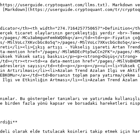
https://userguide.cryptoquant.com/llms.txt). Markdown ve
 [Markdown](https://userguide.cryptoquant.com/tr/cryptoq
dicator</th><th width="274.7164257750657">Definition</th
erçek ticaret olaylarının gerçekleştiği yerdir <br>-Teme
>/pages/-MCu3abmgunFemkWQ0kq</a></td><td><p>-Fiyatın çoğ
s/-MSlVoLc7XKvcbGc8o5q">/pages/-MSlVoLc7XKvcbGc8o5q</a><
reti</li><li>Çıkış artışı - Yükseliş işareti Artan Trend
ta-mention href="/pages/-MSlW6DEcPtp5wCCn2FK">/pages/-MS
üksek Yüksek satış baskısı</p><p><strong>Düşüş</strong> 
/td></tr><tr><td><a data-mention href="/pages/-MSlVoBHDM
adreslerin sayısı</td><td><p></p><p></p><ul><li>Yüksek Ç
in Artırılması</li><li>Azalan Trend Azalan İlgi ve Aktif
EBKOMur</a></td><td>Borsanın toplam para yatırma/çekme i
 İlgi ve Etkinliğin Artması</li><li>Azalan Trend Azalan 
nımlar. Bu göstergeler tanımları ve yatırımda kullanışlı
e birden fazla yönü kapsar ve borsadaki hareketleri nisp
rdiği**

deli olarak elde tutulacak koinleri takip etmek için har