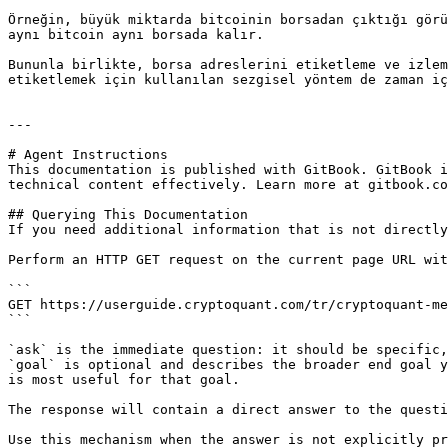
Örneğin, büyük miktarda bitcoinin borsadan çıktığı görü
aynı bitcoin aynı borsada kalır.

Bununla birlikte, borsa adreslerini etiketleme ve izlem
etiketlemek için kullanılan sezgisel yöntem de zaman iç
---

# Agent Instructions

This documentation is published with GitBook. GitBook i
technical content effectively. Learn more at gitbook.co
## Querying This Documentation

If you need additional information that is not directly
Perform an HTTP GET request on the current page URL wit
```

GET https://userguide.cryptoquant.com/tr/cryptoquant-me
```

`ask` is the immediate question: it should be specific,
`goal` is optional and describes the broader end goal y
is most useful for that goal.

The response will contain a direct answer to the questi
Use this mechanism when the answer is not explicitly pr