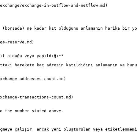
exchange/exchange-in-outflow-and-netflow.md)

 (borsada) ne kadar kıt olduğunu anlamanın harika bir yo
ge-reserve.md)

if olduğu veya yapıldığı**

ttaki harekete kaç adresin katıldığını anlamanın ve bunu
xchange-addresses-count.md)

xchange-transactions-count.md)

o the number stated above.

çmeye çalışır, ancak yeni oluşturulan veya etiketlenmemi