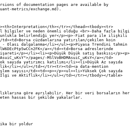
rsions of documentation pages are available by 
uant-metrics/exchange.md).

><th>Interpretation</th></tr></thead><tbody><tr>
l bilgiler ve neden önemli olduğu <br>-Daha fazla bilgi 
unlukla belirlendiği yer</p><p>-Fiat para ile ilişkili 
/td><td>Borsa cüzdanlarına yatırılan/çekilen koin 
 - Olası dalgalanma</li></ul><p>Piyasa Trendini tahmin 
lW6DEcPtp5wCCn2FK</a></td><td>Borsa adreslerinde 
işareti</p></li><li><p>Düşük Düşük satış baskısı</p><p>
AsuiC_uKsY">/pages/-MSlVoBHDMAsuiC_uKsY</a></td>
ok sayıda yatırımcı katılımı</li><li>Düşük Az sayıda 
lik</li></ul></td></tr><tr><td><a data-mention 
şlem sayısı</td><td><p></p><ul><li>Yüksek Çok sayıda 
İlgi ve Aktiflik</li></ul></td></tr></tbody></table>

lıklarına göre ayrılabilir. Her bir veri borsaların her 
eten hassas bir şekilde yakalarlar.

ika bir yoldur
