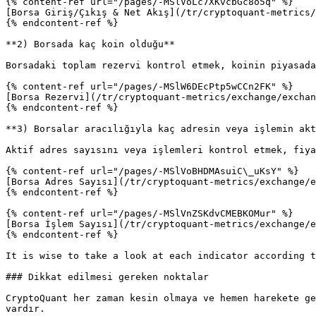
{% content-ref url="/pages/-MSlVoLc7XKvcbGc8o5q" %}

[Borsa Giriş/Çıkış & Net Akış](/tr/cryptoquant-metrics/
{% endcontent-ref %}

**2) Borsada kaç koin olduğu**

Borsadaki toplam rezervi kontrol etmek, koinin piyasada
{% content-ref url="/pages/-MSlW6DEcPtp5wCCn2FK" %}

[Borsa Rezervi](/tr/cryptoquant-metrics/exchange/exchan
{% endcontent-ref %}

**3) Borsalar aracılığıyla kaç adresin veya işlemin akt
Aktif adres sayısını veya işlemleri kontrol etmek, fiya
{% content-ref url="/pages/-MSlVoBHDMAsuiC\_uKsY" %}

[Borsa Adres Sayısı](/tr/cryptoquant-metrics/exchange/e
{% endcontent-ref %}

{% content-ref url="/pages/-MSlVnZSKdvCMEBKOMur" %}

[Borsa İşlem Sayısı](/tr/cryptoquant-metrics/exchange/e
{% endcontent-ref %}

It is wise to take a look at each indicator according t
### Dikkat edilmesi gereken noktalar

CryptoQuant her zaman kesin olmaya ve hemen harekete ge
vardır.
