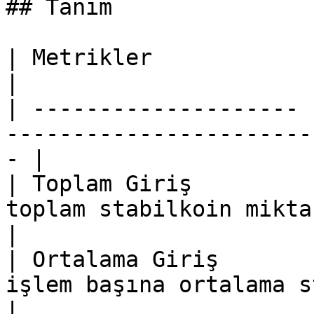
## Tanım

| Metrikler            | Açıklama                                      
|

| -------------------- 
-----------------------
- |

| Toplam Giriş         
toplam stabilkoin miktarı.                     
|

| Ortalama Giriş       
işlem başına ortalama stabilko
|
