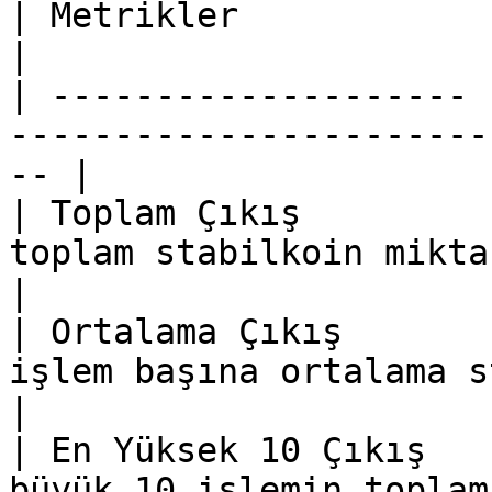
| Metrikler            | Açıklama                                       
|

| -------------------- 
-----------------------
-- |

| Toplam Çıkış         
toplam stabilkoin miktarı.                     
|

| Ortalama Çıkış       
işlem başına ortalama stabilko
|

| En Yüksek 10 Çıkış   
büyük 10 işlemin toplam stabi