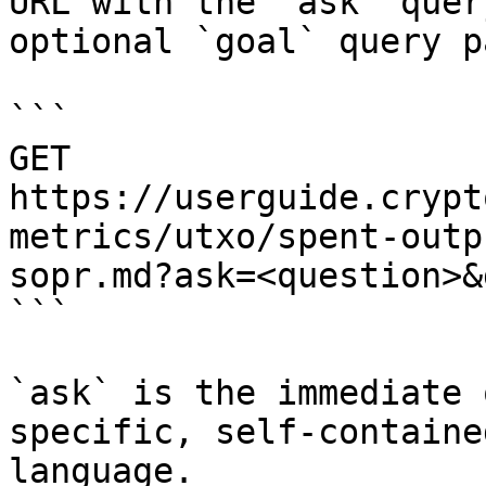
URL with the `ask` quer
optional `goal` query p
```

GET 
https://userguide.crypt
metrics/utxo/spent-outp
sopr.md?ask=<question>&
```

`ask` is the immediate 
specific, self-containe
language.
