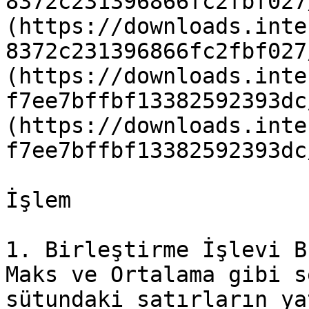
8372c231396866fc2fbf027
(https://downloads.inte
8372c231396866fc2fbf027
(https://downloads.inte
f7ee7bffbf13382592393dc
(https://downloads.inte
f7ee7bffbf13382592393dc
İşlem

1. Birleştirme İşlevi B
Maks ve Ortalama gibi s
sütundaki satırların ya