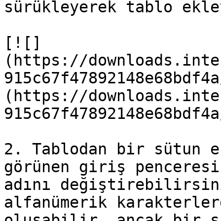
sürükleyerek tablo ekle
[![]
(https://downloads.inte
915c67f47892148e68bdf4a
(https://downloads.inte
915c67f47892148e68bdf4a
2. Tablodan bir sütun e
görünen giriş penceresi
adını değiştirebilirsin
alfanümerik karakterler
oluşabilir, ancak bir s