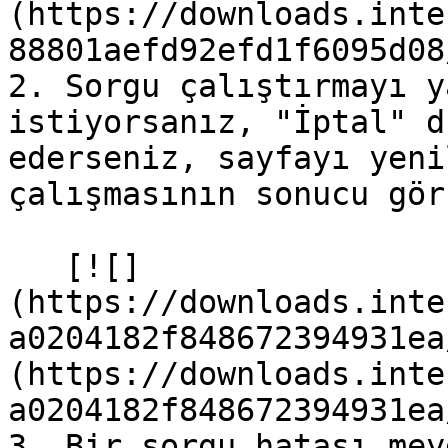
(https://downloads.inte
88801aefd92efd1f6095d08
2. Sorgu çalıştırmayı y
istiyorsanız, "İptal" d
ederseniz, sayfayı yeni
çalışmasının sonucu gör
   [![]
(https://downloads.inte
a0204182f848672394931ea
(https://downloads.inte
a0204182f848672394931ea
3. Bir sorgu hatası mey