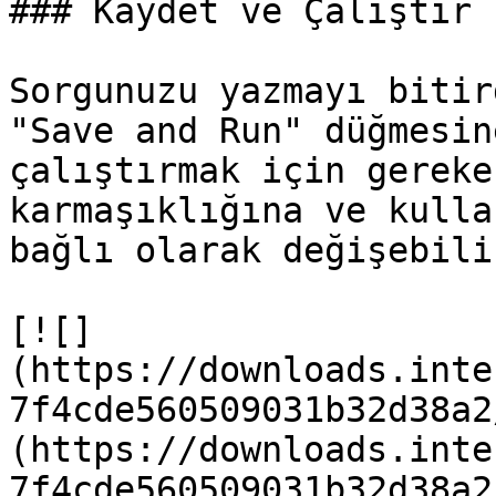
### Kaydet ve Çalıştır

Sorgunuzu yazmayı bitir
"Save and Run" düğmesin
çalıştırmak için gereke
karmaşıklığına ve kulla
bağlı olarak değişebilir
[![]
(https://downloads.inte
7f4cde560509031b32d38a2
(https://downloads.inte
7f4cde560509031b32d38a2