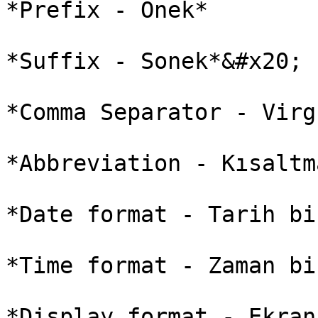
*Prefix - Önek*

*Suffix - Sonek*&#x20;

*Comma Separator - Virg
*Abbreviation - Kısaltm
*Date format - Tarih bi
*Time format - Zaman bi
*Display format - Ekran