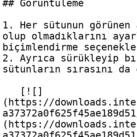
## Görüntüleme

1. Her sütunun görünen 
olup olmadıklarını ayar
biçimlendirme seçenekle
2. Ayrıca sürükleyip bı
sütunların sırasını da 
   [![]
(https://downloads.inte
a37372a0f625f45ae189d51
(https://downloads.inte
a37372a0f625f45ae189d51