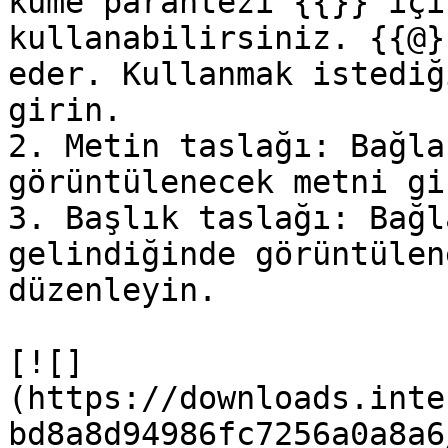
küme parantezi {{}} içi
kullanabilirsiniz. {{@}
eder. Kullanmak istediğ
girin.

2. Metin taslağı: Bağla
görüntülenecek metni gir
3. Başlık taslağı: Bağl
gelindiğinde görüntülen
düzenleyin.

[![]
(https://downloads.inte
bd8a8d94986fc7256a0a8a6