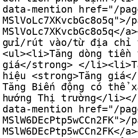
data-mention href="/pag
MSlVoLc7XKvcbGc8o5q">/p
MSlVoLc7XKvcbGc8o5q</a>
gửi/rút vào/từ địa chỉ 
<ul><li>Tăng dòng tiền 
giá</strong> </li><li>T
hiệu <strong>Tăng giá</
Tăng Biến động có thể x
hướng Thị trường</li></
data-mention href="/pag
MSlW6DEcPtp5wCCn2FK">/p
MSlW6DEcPtp5wCCn2FK</a>