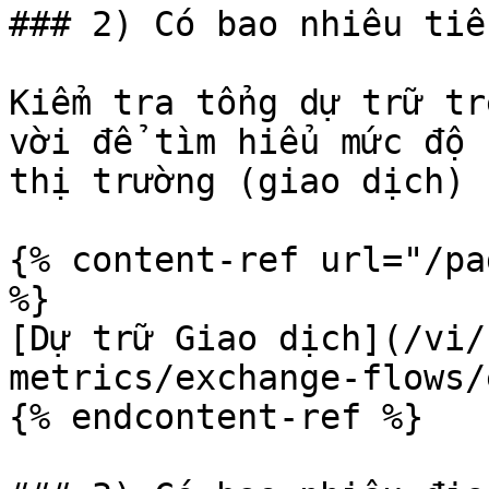
### 2) Có bao nhiêu tiề
Kiểm tra tổng dự trữ tr
vời để tìm hiểu mức độ 
thị trường (giao dịch)

{% content-ref url="/pa
%}

[Dự trữ Giao dịch](/vi/
metrics/exchange-flows/
{% endcontent-ref %}
