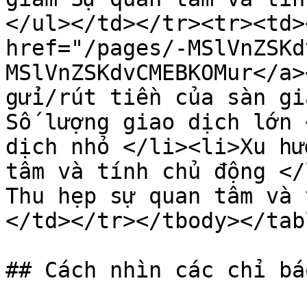
</ul></td></tr><tr><td>
href="/pages/-MSlVnZSKd
MSlVnZSKdvCMEBKOMur</a>
gửi/rút tiền của sàn gi
Số lượng giao dịch lớn 
dịch nhỏ </li><li>Xu hư
tâm và tính chủ động </
Thu hẹp sự quan tâm và 
</td></tr></tbody></tabl
## Cách nhìn các chỉ báo