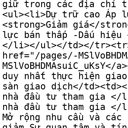
giữ trong các địa chỉ t
<ul><li>Dự trữ cao Áp l
<strong>Giảm giá</stron
lực bán thấp -Dấu hiệu 
</li></ul></td></tr><tr
href="/pages/-MSlVoBHDM
MSlVoBHDMAsuiC_uKsY</a>
duy nhất thực hiện giao
sàn giao dịch</td><td><
nhà đầu tư tham gia </l
nhà đầu tư tham gia </l
Mở rộng nhu cầu và các 
giảm Sự quan tâm và tín