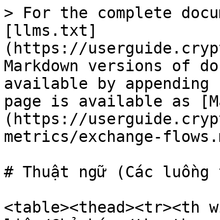
> For the complete docu
[llms.txt]
(https://userguide.cryp
Markdown versions of do
available by appending 
page is available as [M
(https://userguide.cryp
metrics/exchange-flows.m
# Thuật ngữ (Các luồng 
<table><thead><tr><th w