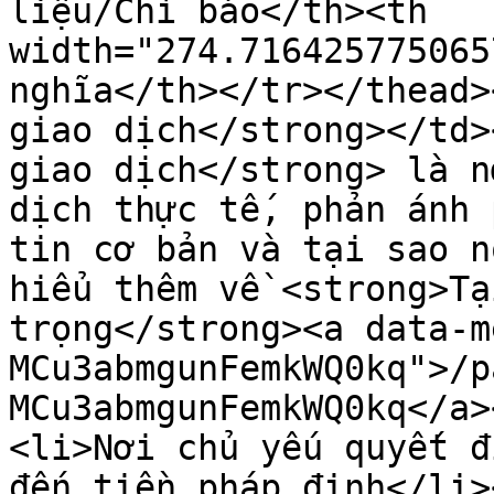
liệu/Chỉ báo</th><th 
width="274.716425775065
nghĩa</th></tr></thead>
giao dịch</strong></td>
giao dịch</strong> là n
dịch thực tế, phản ánh 
tin cơ bản và tại sao n
hiểu thêm về <strong>Tạ
trọng</strong><a data-m
MCu3abmgunFemkWQ0kq">/p
MCu3abmgunFemkWQ0kq</a>
<li>Nơi chủ yếu quyết đ
đến tiền pháp định</li>