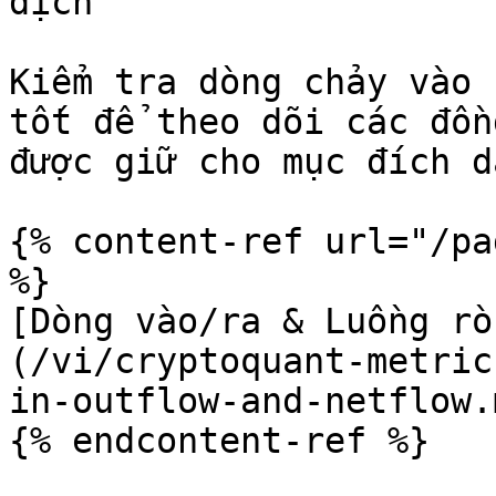
dịch

Kiểm tra dòng chảy vào 
tốt để theo dõi các đồn
được giữ cho mục đích d
{% content-ref url="/pa
%}

[Dòng vào/ra & Luồng rò
(/vi/cryptoquant-metric
in-outflow-and-netflow.m
{% endcontent-ref %}
