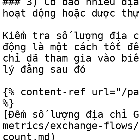
### 3) Có bao nhiêu địa
hoạt động hoặc được thự
Kiểm tra số lượng địa c
động là một cách tốt để
chỉ đã tham gia vào biế
lý đằng sau đó

{% content-ref url="/pa
%}

[Đếm số lượng địa chỉ G
metrics/exchange-flows/
count.md)
