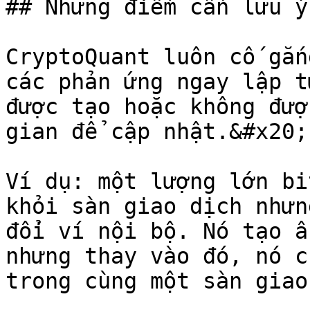
## Những điểm cần lưu ý

CryptoQuant luôn cố gắn
các phản ứng ngay lập t
được tạo hoặc không đượ
gian để cập nhật.&#x20;

Ví dụ: một lượng lớn bi
khỏi sàn giao dịch nhưn
đổi ví nội bộ. Nó tạo ấ
nhưng thay vào đó, nó c
trong cùng một sàn giao