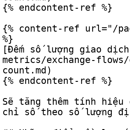
{% endcontent-ref %}

{% content-ref url="/pa
%}

[Đếm số lượng giao dịch
metrics/exchange-flows/
count.md)

{% endcontent-ref %}

Sẽ tăng thêm tính hiệu 
chỉ số theo số lượng đị