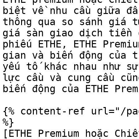
biệt về nhu cầu giữa đầ
thông qua so sánh giá t
giá sàn giao dịch tiền 
phiếu ETHE, ETHE Premiu
gian và biến động của t
yếu tố khác nhau như sự
lực cầu và cung cầu cũn
biến động của ETHE Premi
{% content-ref url="/pa
%}

[ETHE Premium hoặc Chiế