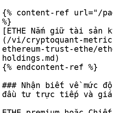
{% content-ref url="/pa
%}

[ETHE Nắm giữ tài sản k
(/vi/cryptoquant-metric
ethereum-trust-ethe/eth
holdings.md)

{% endcontent-ref %}

### Nhận biết về mức độ
đầu tư trực tiếp và giá
ETHE premium hoặc Chiết