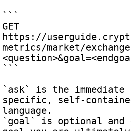
```

GET 
https://userguide.crypt
metrics/market/exchange
<question>&goal=<endgoal
```

`ask` is the immediate 
specific, self-containe
language.

`goal` is optional and 