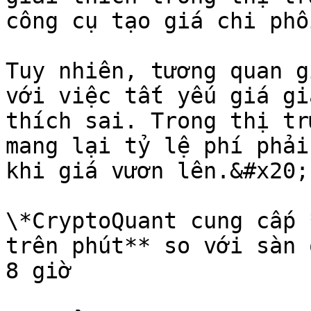
công cụ tạo giá chi phố
Tuy nhiên, tương quan g
với việc tất yếu giá gi
thích sai. Trong thị tr
mang lại tỷ lệ phí phải
khi giá vươn lên.&#x20;

\*CryptoQuant cung cấp 
trên phút** so với sàn 
8 giờ
