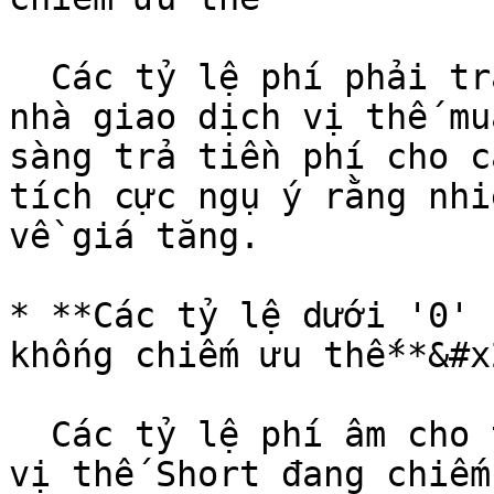
  Các tỷ lệ phí phải trả dương cho thấy rằng các 
nhà giao dịch vị thế mu
sàng trả tiền phí cho c
tích cực ngụ ý rằng nhi
về giá tăng.

* **Các tỷ lệ dưới '0' 
khống chiếm ưu thế**&#x2
  Các tỷ lệ phí âm cho thấy rằng các nhà giao dịch 
vị thế Short đang chiếm