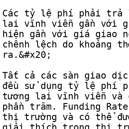
Các tỷ lệ phí phải trả 
lai vĩnh viễn gần với g
hiện gần với giá giao n
chênh lệch do khoảng th
ra.&#x20;

Tất cả các sàn giao dịc
đều sử dụng tỷ lệ phí p
tương lai vĩnh viễn và 
phần trăm. Funding Rate
thị trường và có thể đư
giải thích trong thị tr