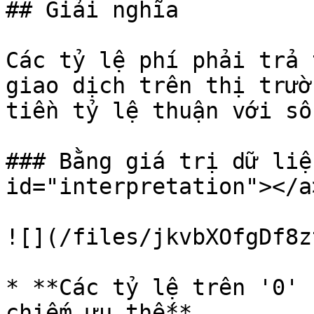
## Giải nghĩa

Các tỷ lệ phí phải trả 
giao dịch trên thị trườ
tiền tỷ lệ thuận với số
### Bằng giá trị dữ liệ
id="interpretation"></a>
![](/files/jkvbXOfgDf8z
* **Các tỷ lệ trên '0' 
chiếm ưu thế**
