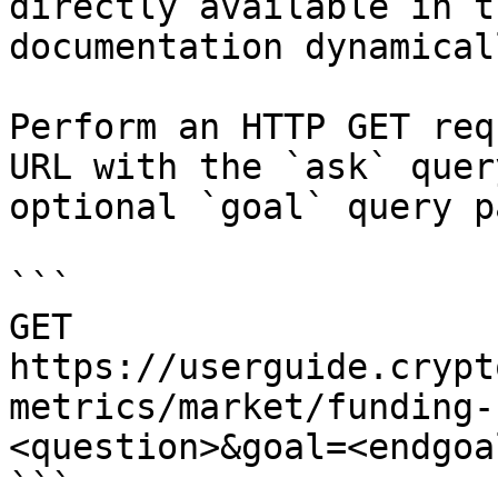
directly available in t
documentation dynamical
Perform an HTTP GET req
URL with the `ask` quer
optional `goal` query p
```

GET 
https://userguide.crypt
metrics/market/funding-
<question>&goal=<endgoal
```
