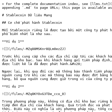
> For the complete documentation index, see [llms.txt](
appending `.md` to page URLs; this page is available as
# Stablecoin Dữ liệu Mạng

## Cơ chế phát hành Stablecoin

Mỗi Stablecoin riêng lẻ được tạo bởi một công ty phát h
phổ biến nhất là như sau.

**Ví dụ 1**

![](/files/-MZq88MSKnr8QLm0ezZJ)

Trước khi cung cấp cho các địa chỉ cấp tới các khách hà
địa chỉ kho bạc. Sau khi khách hàng gửi tiền pháp định,
được liệt kê là đã được phát hành.&#x20;

Ngược lại, khi quy đổi các mã thông báo thành tiền pháp
nguồn cung trừ khi các mã thông báo này được đốt bằng h
hàng, bỏ qua nguồn cung được giữ trong ví của công ty p
**Ví dụ 2**

![](/files/-MZq8KYOvG3TDe_cco_0)

Trong phương pháp này, không có địa chỉ kho bạc riêng b
tiếp đến địa chỉ của khách hàng. Quá trình đúc và phát 
thời. Điều này có nghĩa là với phương pháp này, tổng cu