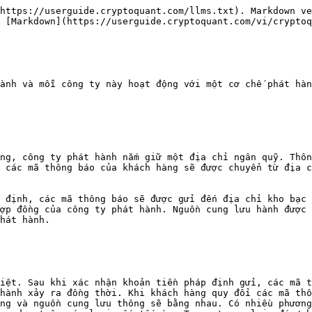
https://userguide.cryptoquant.com/llms.txt). Markdown ve
 [Markdown](https://userguide.cryptoquant.com/vi/cryptoq
ành và mỗi công ty này hoạt động với một cơ chế phát hàn
ng, công ty phát hành nắm giữ một địa chỉ ngân quỹ. Thôn
 các mã thông báo của khách hàng sẽ được chuyển từ địa c
 định, các mã thông báo sẽ được gửi đến địa chỉ kho bạc 
ợp đồng của công ty phát hành. Nguồn cung lưu hành được 
hát hành.

iệt. Sau khi xác nhận khoản tiền pháp định gửi, các mã t
hành xảy ra đồng thời. Khi khách hàng quy đổi các mã thô
ng và nguồn cung lưu thông sẽ bằng nhau. Có nhiều phương