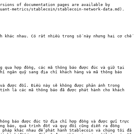
rsions of documentation pages are available by 
uant-metrics/stablecoin/stablecoin-network-data.md).

h khác nhau. Có rất nhiều trong số này nhưng hai cơ chế 
g qua hợp đồng, các mã thông báo được đúc và giữ tại 
hỉ ngân quỹ sang địa chỉ khách hàng và mã thông báo 
và được đổi. Điều này sẽ không được phản ánh trong 
tính là các mã thông báo đã được phát hành cho khách 
hông báo được đúc từ địa chỉ hợp đồng và được gửi trực 
ng báo, quá trình đốt và quy đổi cũng diễn ra đồng 
 pháp khác nhau để phát hành Stablecoin và chúng tôi đã 