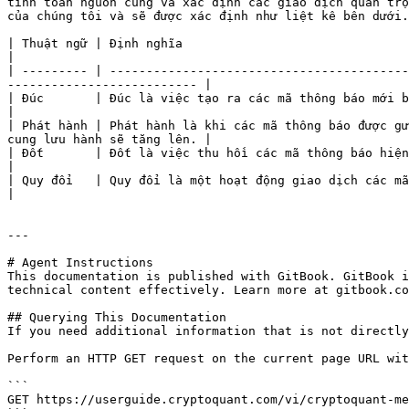
tính toán nguồn cung và xác định các giao dịch quan trọ
của chúng tôi và sẽ được xác định như liệt kê bên dưới.

| Thuật ngữ | Định nghĩa                                                                                                                                                                         
|

| --------- | -----------------------------------------
-------------------------- |

| Đúc       | Đúc là việc tạo ra các mã thông báo mới bổ sung vào nguồn cung 
|

| Phát hành | Phát hành là khi các mã thông báo được gử
cung lưu hành sẽ tăng lên. |

| Đốt       | Đốt là việc thu hồi các mã thông báo hiện có dẫn đến nguồn cung giảm. Ngược lại với Đúc.  
|

| Quy đổi   | Quy đổi là một hoạt động giao dịch các mã thông báo 
|

---

# Agent Instructions

This documentation is published with GitBook. GitBook i
technical content effectively. Learn more at gitbook.co
## Querying This Documentation

If you need additional information that is not directly
Perform an HTTP GET request on the current page URL wit
```

GET https://userguide.cryptoquant.com/vi/cryptoquant-me