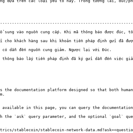
ng dựa trên các loại yếu tố này. Trong tương lai, đúc/ph
--------------------------------------------------------
cấp. Khi mã thông báo được đúc, tổng nguồn cung sẽ tăng lên.                   
i cho khách hàng sau khi khoản tiền pháp định gửi đã đượ
                                                                                         
lấy tiền pháp định đã ký gửi dẫn đến việc giảm nguồn cung lưu thông.
s the documentation platform designed so that both human
m.

 available in this page, you can query the documentation
h the `ask` query parameter, and the optional `goal` que
trics/stablecoin/stablecoin-network-data.md?ask=<questio