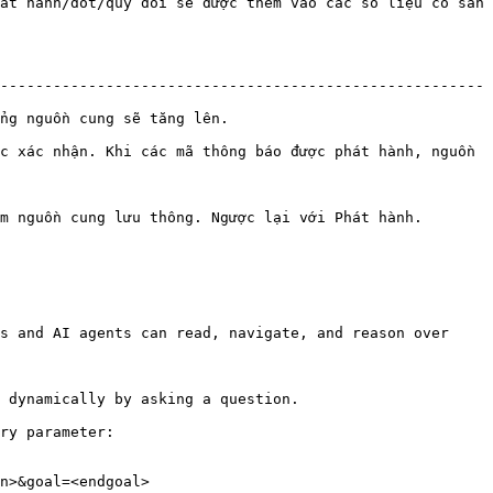
át hành/đốt/quy đổi sẽ được thêm vào các số liệu có sẵn 
-------------------------------------------------------
                                     
c xác nhận. Khi các mã thông báo được phát hành, nguồn 
 Ngược lại với Phát hành.                                  
s and AI agents can read, navigate, and reason over 
 dynamically by asking a question.

ry parameter:

n>&goal=<endgoal>
