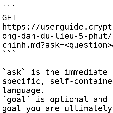
```

GET 
https://userguide.crypt
ong-dan-du-lieu-5-phut/
chinh.md?ask=<question>
```

`ask` is the immediate 
specific, self-containe
language.

`goal` is optional and 
goal you are ultimately