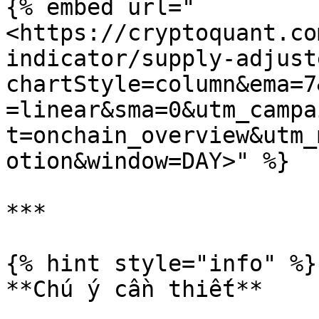
{% embed url="
<https://cryptoquant.co
indicator/supply-adjust
chartStyle=column&ema=7
=linear&sma=0&utm_campa
t=onchain_overview&utm_
otion&window=DAY>" %}

***

{% hint style="info" %}

**Chú ý cần thiết**
