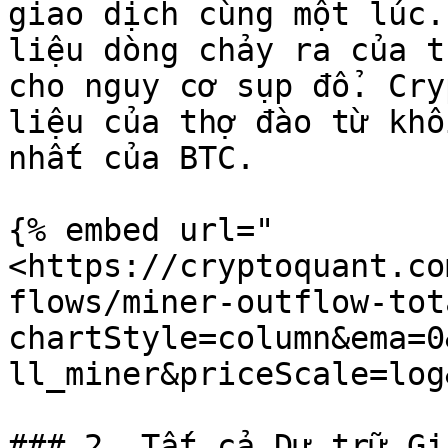
giao dịch cùng một lúc.
liệu dòng chảy ra của t
cho nguy cơ sụp đổ. Cry
liệu của thợ đào từ khố
nhất của BTC.

{% embed url="
<https://cryptoquant.co
flows/miner-outflow-tot
chartStyle=column&ema=0
ll_miner&priceScale=log
### 2. Tất cả Dự trữ Gi