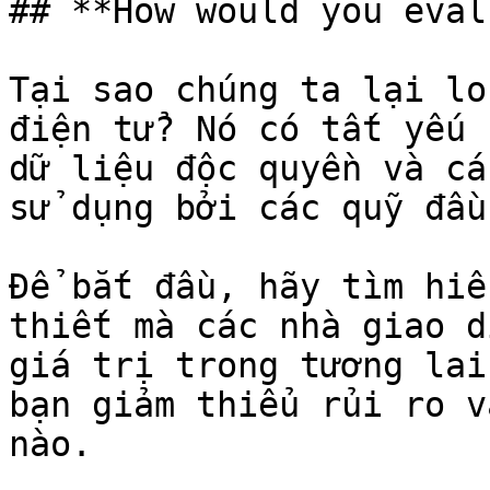
## **How would you eval
Tại sao chúng ta lại lo
điện tử? Nó có tất yếu 
dữ liệu độc quyền và cá
sử dụng bởi các quỹ đầu
Để bắt đầu, hãy tìm hiể
thiết mà các nhà giao d
giá trị trong tương lai
bạn giảm thiểu rủi ro v
nào.
