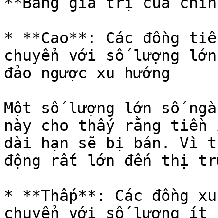
**Bằng giá trị của chín
* **Cao**: Các đồng tiề
chuyển với số lượng lớn
đảo ngược xu hướng

Một số lượng lớn số ngà
này cho thấy rằng tiền 
dài hạn sẽ bị bán. Vì t
động rất lớn đến thị tr
* **Thấp**: Các đồng xu
chuyển với số lượng ít h