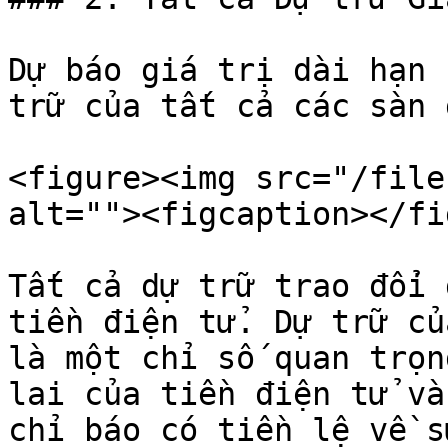
Dự báo giá trị dài hạn 
trữ của tất cả các sàn 
<figure><img src="/file
alt=""><figcaption></fi
Tất cả dự trữ trao đổi 
tiền điện tử. Dự trữ củ
là một chỉ số quan trọn
lai của tiền điện tử và
chỉ báo có tiền lệ về s