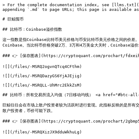
> For the complete documentation index, see [llms.txt](
appending `.md` to page URLs; this page is available as
# 巨鲸囤币

## 比特币：Coinbase溢价指数

这一指数是指Coinbase比特币美元价格与币安比特币美元价格之间的价差
Coinbase。当比特币价格突破2万、3万和4万美金大关时，Coinbase溢价
### 👉 [保存图表](https://cryptoquant.com/prochart/fdxeih
![](/files/-MSRQ2ogvnQTcq4CFthm)

![](/files/-MSRQDazyGS6YjAJEjig)

![](/files/-MSRQLL-UhMrc2EkkZsM)

## 比特币：所有交易所流入均值（7日移动均线） <a href="#btc-all-exchang
巨鲸往往会在市场上散户投资者较为活跃时进行套现。此指标反映的是所有交
散户投资者，币价可能下跌。

### 👉 [保存图表](https://cryptoquant.com/prochart/2gbmp5h
![](/files/-MSRQXizJX9dduWkhuLg)
