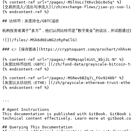
{% content-ref url="/pages/-MSlVoLc7XKvcbGc8o5q" %}

[交易所流入/流出与净流入](/zh/exchange-flows/jiao-yi-suo-liu-r
{% endcontent-ref %}

## 比特币：灰度持仓/GBTC溢价

机构投资者属于“多方”，他们认同比特币是“数字黄金”的说法，并试图通过
![](/files/-MSk6d6EuNG2zRyPaClG)

### 👉 [保存图表](https://cryptoquant.com/prochart/nhhv4q
{% content-ref url="/pages/-MSMqsqol4iU\_8bjJL-N" %}

[灰度比特币信托（GBTC）](/zh/fund-data/grayscale-bitcoin-tru
{% endcontent-ref %}

{% content-ref url="/pages/-MSRev6BZqJ\_FGv9246b" %}

[灰度以太坊信托（ETHE）](/zh/grayscale-ethereum-trust-ethe.
{% endcontent-ref %}

---

# Agent Instructions

This documentation is published with GitBook. GitBook i
technical content effectively. Learn more at gitbook.co
## Querying This Documentation
