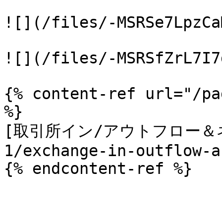
![](/files/-MSRSe7LpzCa
![](/files/-MSRSfZrL7I7
{% content-ref url="/pa
%}

[取引所イン/アウトフロー＆ネッ
1/exchange-in-outflow-a
{% endcontent-ref %}
