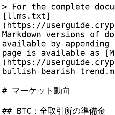
> For the complete docu
[llms.txt]
(https://userguide.cryp
Markdown versions of do
available by appending 
page is available as [M
(https://userguide.cryp
bullish-bearish-trend.md
# マーケット動向

## BTC：全取引所の準備金
