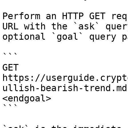
Perform an HTTP GET req
URL with the `ask` quer
optional `goal` query p
```

GET 
https://userguide.crypt
ullish-bearish-trend.md
<endgoal>

```
