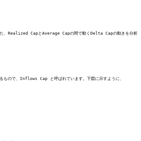
ealized CapとAverage Capの間で動くDelta Capの動きを分析
ので、Inflows Cap と呼ばれています。下図に示すように、