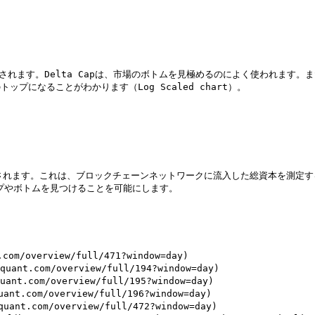
て計算されます。Delta Capは、市場のボトムを見極めるのによく使われます。また、R
トップになることがわかります（Log Scaled chart）。

出されます。これは、ブロックチェーンネットワークに流入した総資本を測定するも
トップやボトムを見つけることを可能にします。

m/overview/full/471?window=day)

ant.com/overview/full/194?window=day)

nt.com/overview/full/195?window=day)

t.com/overview/full/196?window=day)

nt.com/overview/full/472?window=day)
