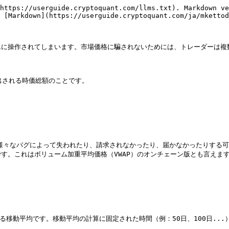
https://userguide.cryptoquant.com/llms.txt). Markdown ve
 [Markdown](https://userguide.cryptoquant.com/ja/mkettod
に操作されてしまいます。市場価格に騙されないためには、トレーダーは複
出される時価総額のことです。

通貨は、様々なバグによって失われたり、請求されなかったり、届かなかったりする可
。これはボリューム加重平均価格（VWAP）のオンチェーン版とも言えます
される移動平均です。移動平均の計算に固定された時間（例：50日、100日..