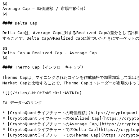
$$

Average Cap = 時価総額 / 市場年齢(日)

$$

#### Delta Cap

Delta Capは、Average Capに対するRealized Capの差分とし
することで、Delta CapがRealized Capに近づいたときにマーケットの
$$

Delta Cap = Realized Cap - Average Cap

$$

#### Thermo Cap (インフローキャップ)

Thermo Capは、マイニングされたコインを作成価格で加重加算して算
Market Capと比較することで、Thermo Capはトレーダーが市場の
![](/files/-Mi0tZsW1r0zlrAVTNIu)

## データへのリンク

* [CryptoQuantライブチャートの時価総額](https://cryptoquant.co
* [CryptoQuantライブチャートのRealized Cap](https://cryptoqu
* [CryptoQuantライブチャートのAverage Cap](https://cryptoqua
* [CryptoQuantライブチャートでのDelta Cap](https://cryptoquan
* [CryptoQuantライブチャートでのThermo Cap](https://cryptoqua