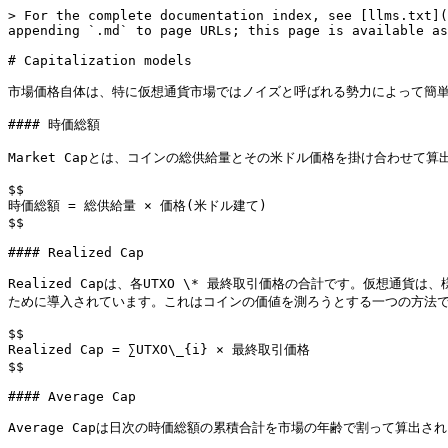
> For the complete documentation index, see [llms.txt](
appending `.md` to page URLs; this page is available as
# Capitalization models

市場価格自体は、特に仮想通貨市場ではノイズと呼ばれる勢力によって簡単
#### 時価総額

Market Capとは、コインの総供給量とその米ドル価格を掛け合わせて算
$$

時価総額 = 総供給量 × 価格(米ドル建て)

$$

#### Realized Cap

Realized Capは、各UTXO \* 最終取引価格の合計です。仮想
ために導入されています。これはコインの価値を測ろうとする一つの方法です
$$

Realized Cap = ∑UTXO\_{i} × 最終取引価格

$$

#### Average Cap

Average Capは日次の時価総額の累積合計を市場の年齢で割って算出