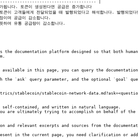
--------------------------------------- |

니다. 토큰이 생성된다면 공급은 증가합니다                      
된 토큰이 고객들에게 전달되었을 때 발행되었다고 해석합니다. 발행되었다면
공급이 감소합니다.                                     
유통 공급량이 감소합니다.                               
s the documentation platform designed so that both human
m.

 available in this page, you can query the documentation
h the `ask` query parameter, and the optional `goal` que
trics/stablecoin/stablecoin-network-data.md?ask=<questio
 self-contained, and written in natural language.

ou are ultimately trying to accomplish on behalf of the 
on and relevant excerpts and sources from the documentat
esent in the current page, you need clarification or add