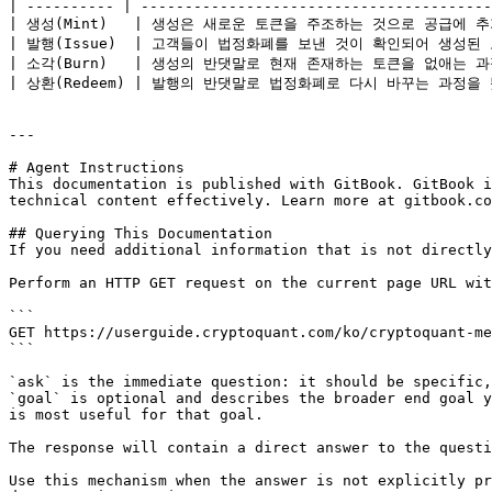
| ---------- | ----------------------------------------
| 생성(Mint)   | 생성은 새로운 토큰을 주조하는 것으로 공급에 추가됩
| 발행(Issue)  | 고객들이 법정화폐를 보낸 것이 확인되어 생성
| 소각(Burn)   | 생성의 반댓말로 현재 존재하는 토큰을 없애는 과정이며 
| 상환(Redeem) | 발행의 반댓말로 법정화폐로 다시 바꾸는 과정을 뜻하며 
---

# Agent Instructions

This documentation is published with GitBook. GitBook i
technical content effectively. Learn more at gitbook.co
## Querying This Documentation

If you need additional information that is not directly
Perform an HTTP GET request on the current page URL wit
```

GET https://userguide.cryptoquant.com/ko/cryptoquant-me
```

`ask` is the immediate question: it should be specific,
`goal` is optional and describes the broader end goal y
is most useful for that goal.

The response will contain a direct answer to the questi
Use this mechanism when the answer is not explicitly pr