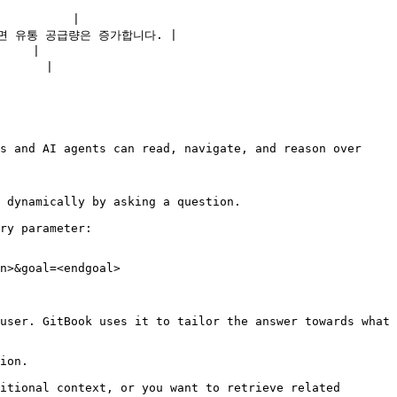
       |

 유통 공급량은 증가합니다. |

   |

     |

s and AI agents can read, navigate, and reason over 
 dynamically by asking a question.

ry parameter:

n>&goal=<endgoal>

user. GitBook uses it to tailor the answer towards what 
ion.

itional context, or you want to retrieve related 